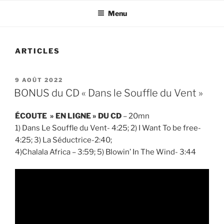
Menu
ARTICLES
PUBLIÉ
9 AOÛT 2022
LE
BONUS du CD « Dans le Souffle du Vent »
ÉCOUTE » EN LIGNE » DU CD
– 20mn
1) Dans Le Souffle du Vent- 4:25; 2) I Want To be free-
4:25; 3) La Séductrice-2:40;
4)Chalala Africa – 3:59; 5) Blowin’ In The Wind- 3:44