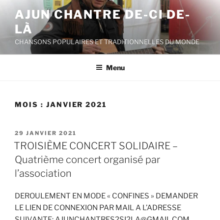
Aller
AJUN CHANTRE DE-CI DE-
au
LÀ
contenu
principal
CHANSONS POPULAIRES ET TRADITIONNELLES DU MONDE
Menu
MOIS :
JANVIER 2021
PUBLIÉ
29 JANVIER 2021
LE
TROISIÈME CONCERT SOLIDAIRE –
Quatrième concert organisé par
l’association
DEROULEMENT EN MODE « CONFINES » DEMANDER
LE LIEN DE CONNEXION PAR MAIL A L’ADRESSE
SUIVANTE: AJUNCHANTRES2SI2LA@GMAIL.COM