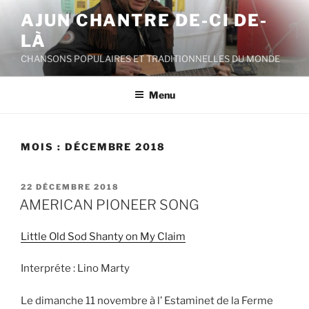
Aller
AJUN CHANTRE DE-CI DE-
au
LÀ
contenu
principal
CHANSONS POPULAIRES ET TRADITIONNELLES DU MONDE
Menu
MOIS :
DÉCEMBRE 2018
PUBLIÉ
22 DÉCEMBRE 2018
LE
AMERICAN PIONEER SONG
Little Old Sod Shanty on My Claim
Interpréte : Lino Marty
Le dimanche 11 novembre à l’ Estaminet de la Ferme