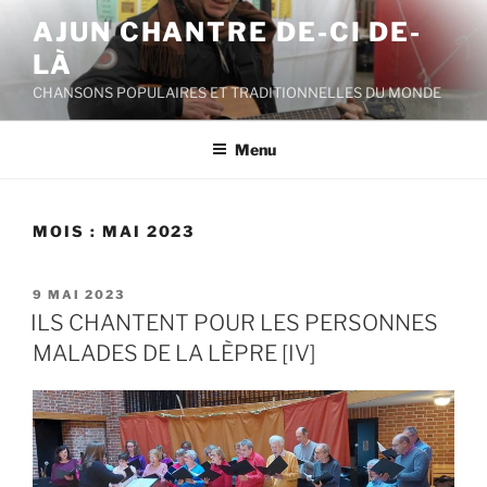
Aller
AJUN CHANTRE DE-CI DE-
au
LÀ
contenu
principal
CHANSONS POPULAIRES ET TRADITIONNELLES DU MONDE
Menu
MOIS :
MAI 2023
PUBLIÉ
9 MAI 2023
LE
ILS CHANTENT POUR LES PERSONNES
MALADES DE LA LÈPRE [IV]