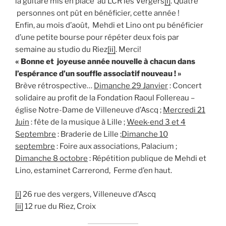
la guitare mis en place au LCR les Vergers
[i]
. Quatre
personnes ont pût en bénéficier, cette année !
Enfin, au mois d’août, Mehdi et Lino ont pu bénéficier
d’une petite bourse pour répéter deux fois par
semaine au studio du Riez
[ii]
. Merci!
« Bonne et joyeuse année nouvelle à chacun dans
l’espérance d’un souffle associatif nouveau ! »
Brève rétrospective…
Dimanche 29 Janvier
: Concert
solidaire au profit de la Fondation Raoul Follereau –
église Notre-Dame de Villeneuve d’Ascq ;
Mercredi 21
Juin
: fête de la musique à Lille ;
Week-end 3 et 4
Septembre
: Braderie de Lille ;
Dimanche 10
septembre
: Foire aux associations, Palacium ;
Dimanche 8 octobre
: Répétition publique de Mehdi et
Lino, estaminet Carrerond, Ferme d’en haut.
[i]
26 rue des vergers, Villeneuve d’Ascq
[ii]
12 rue du Riez, Croix