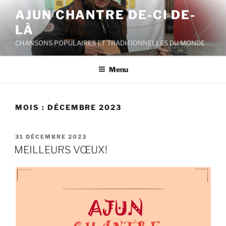
Aller
AJUN CHANTRE DE-CI DE-
au
LÀ
contenu
principal
CHANSONS POPULAIRES ET TRADITIONNELLES DU MONDE
Menu
MOIS :
DÉCEMBRE 2023
PUBLIÉ
31 DÉCEMBRE 2023
LE
MEILLEURS VŒUX!