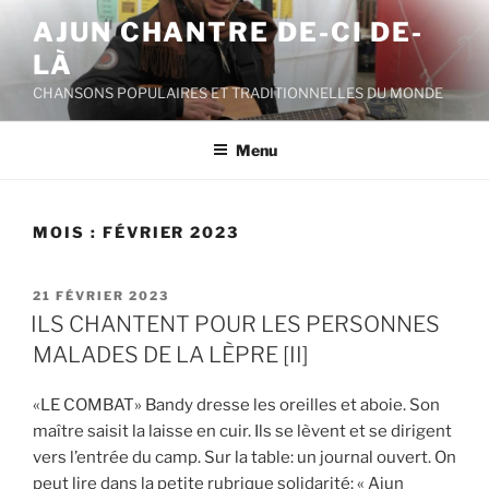
Aller
AJUN CHANTRE DE-CI DE-
au
LÀ
contenu
principal
CHANSONS POPULAIRES ET TRADITIONNELLES DU MONDE
Menu
MOIS :
FÉVRIER 2023
PUBLIÉ
21 FÉVRIER 2023
LE
ILS CHANTENT POUR LES PERSONNES
MALADES DE LA LÈPRE [II]
«LE COMBAT» Bandy dresse les oreilles et aboie. Son
maître saisit la laisse en cuir. Ils se lèvent et se dirigent
vers l’entrée du camp. Sur la table: un journal ouvert. On
peut lire dans la petite rubrique solidarité: « Ajun