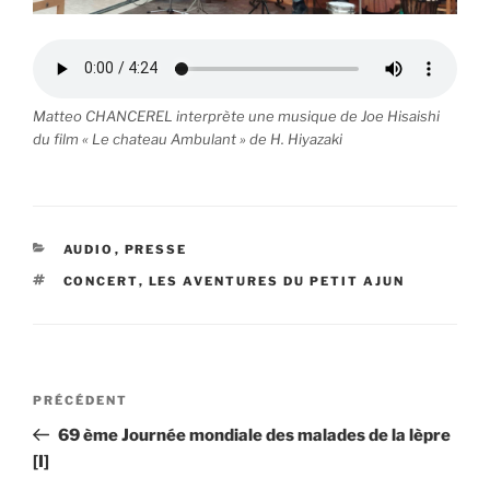
Matteo CHANCEREL interprète une musique de Joe Hisaishi
du film « Le chateau Ambulant » de H. Hiyazaki
CATÉGORIES
AUDIO
,
PRESSE
ÉTIQUETTES
CONCERT
,
LES AVENTURES DU PETIT AJUN
Navigation
Article
PRÉCÉDENT
de
précédent
69 ème Journée mondiale des malades de la lèpre
l’article
[I]