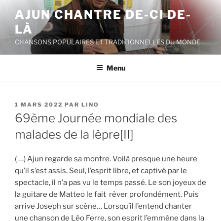
Aller
AJUN CHANTRE DE-CI DE-
au
LÀ
contenu
principal
CHANSONS POPULAIRES ET TRADITIONNELLES DU MONDE
Menu
PUBLIÉ
1 MARS 2022
PAR
LINO
LE
69ème Journée mondiale des
malades de la lèpre[II]
( …) Ajun regarde sa montre. Voilà presque une heure
qu’il s’est assis. Seul, l’esprit libre, et captivé par le
spectacle, il n’a pas vu le temps passé. Le son joyeux de
la guitare de Matteo le fait rêver profondément. Puis
arrive Joseph sur scène… Lorsqu’il l’entend chanter
une chanson de Léo Ferre, son esprit l’emmène dans la