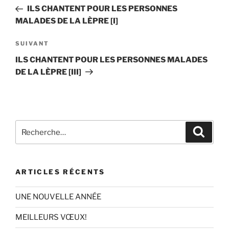
de
précédent
ILS CHANTENT POUR LES PERSONNES
l’article
MALADES DE LA LÈPRE [I]
Article
SUIVANT
suivant
ILS CHANTENT POUR LES PERSONNES MALADES
DE LA LÈPRE [III]
Recherche
Recher
pour
:
ARTICLES RÉCENTS
UNE NOUVELLE ANNÉE
MEILLEURS VŒUX!