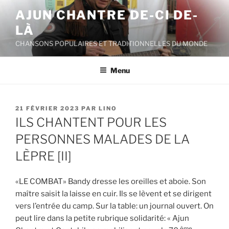
Aller
AJUN CHANTRE DE-CI DE-
au
LÀ
contenu
principal
CHANSONS POPULAIRES ET TRADITIONNELLES DU MONDE
Menu
PUBLIÉ
21 FÉVRIER 2023
PAR
LINO
LE
ILS CHANTENT POUR LES
PERSONNES MALADES DE LA
LÈPRE [II]
«LE COMBAT» Bandy dresse les oreilles et aboie. Son
maître saisit la laisse en cuir. Ils se lèvent et se dirigent
vers l’entrée du camp. Sur la table: un journal ouvert. On
peut lire dans la petite rubrique solidarité: « Ajun
ème