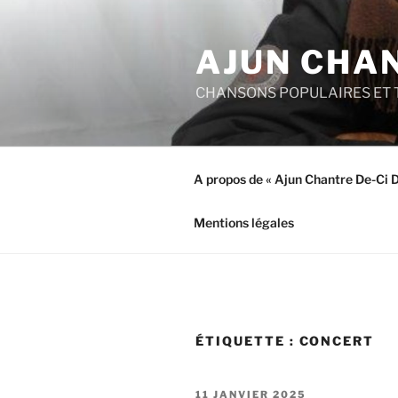
Aller
au
AJUN CHAN
contenu
principal
CHANSONS POPULAIRES ET 
A propos de « Ajun Chantre De-Ci 
Mentions légales
ÉTIQUETTE :
CONCERT
PUBLIÉ
11 JANVIER 2025