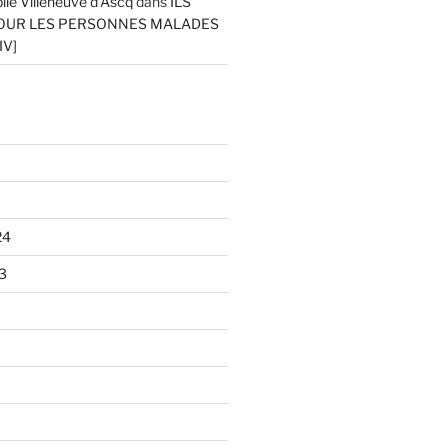
ile Villeneuve d'Ascq
dans
ILS
OUR LES PERSONNES MALADES
IV]
24
3