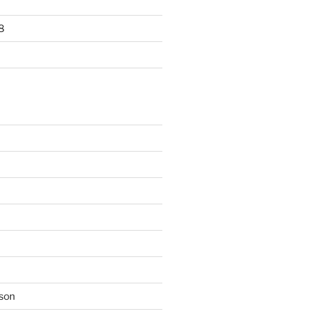
8
son