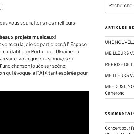
Recherche
!
pour
:
nous vous souhaitons nos meilleurs
ARTICLES R
 beaux projets musicaux
!
UNE NOUVEL
vons eu la joie de participer, à l’ Espace
aritatif du « Portail de l’Ukraine » à
MEILLEURS V
versaire. voici quelques images du
REPRISE DE L
 d’une chanson jouée sur scène:
n qui évoque la PAIX tant espérée pour
MEILLEURS V
MEHDI & LINO, 
Carrérond
COMMENTAIR
Concert pour l’