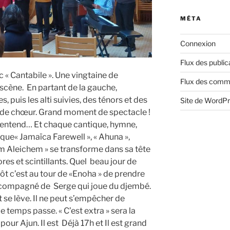
MÉTA
Connexion
Flux des public
 « Cantabile ». Une vingtaine de
Flux des comm
 scène. En partant de la gauche,
, puis les alti suivies, des ténors et des
Site de WordP
f de chœur. Grand moment de spectacle !
il entend… Et chaque cantique, hymne,
l que« Jamaïca Farewell », « Ahuna »,
m Aleichem » se transforme dans sa tête
res et scintillants. Quel beau jour de
tôt c’est au tour de «Enoha » de prendre
 accompagné de Serge qui joue du djembé.
 se lève. Il ne peut s’empêcher de
e temps passe. « C’est extra » sera la
our Ajun. Il est Déjà 17h et Il est grand