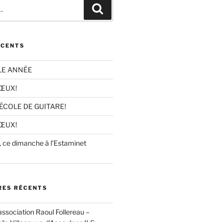
Recherche
ÉCENTS
LE ANNÉE
ŒUX!
’ÉCOLE DE GUITARE!
ŒUX!
ce dimanche à l’Estaminet
ES RÉCENTS
association Raoul Follereau –