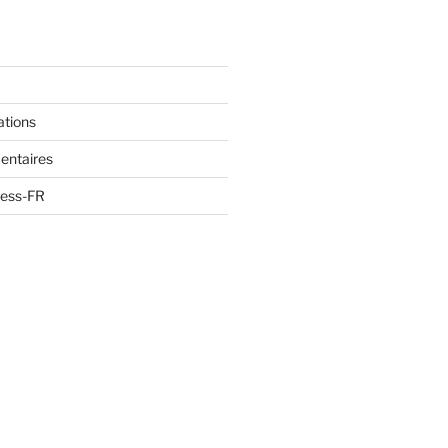
ations
entaires
ress-FR