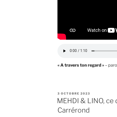
« A travers ton regard »
– paro
PUBLIÉ
3 OCTOBRE 2023
LE
MEHDI & LINO, ce 
Carrérond