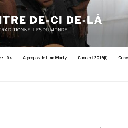
TRE DE-CI DE-LÀ
TRADITIONNELLES DU MONDE
De-Là »
A propos de Lino Marty
Concert 2019[I]
Conce