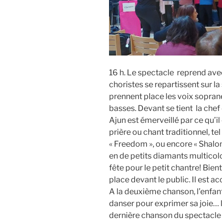
16 h. Le spectacle reprend avec
choristes se repartissent sur la
prennent place les voix sopranes
basses. Devant se tient la che
Ajun est émerveillé par ce qu’
prière ou chant traditionnel, te
« Freedom », ou encore « Shalo
en de petits diamants multicolo
fête pour le petit chantre! Bien
place devant le public. Il est
A la deuxième chanson, l’enfant
danser pour exprimer sa joie… l
dernière chanson du spectacle p